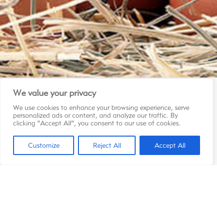
We value your privacy
We use cookies to enhance your browsing experience, serve
Contact
personalized ads or content, and analyze our traffic. By
Les Pondeuses Réunies Ltée
clicking "Accept All", you consent to our use of cookies.
LFL Pailles
Claude Delaitre Road
Customize
Reject All
Accept All
Les Guibies, Pailles
286 1112
info@starponte.com
Copyright © 2026 Starponte | Tous droits réservés
Politique de confidentialité